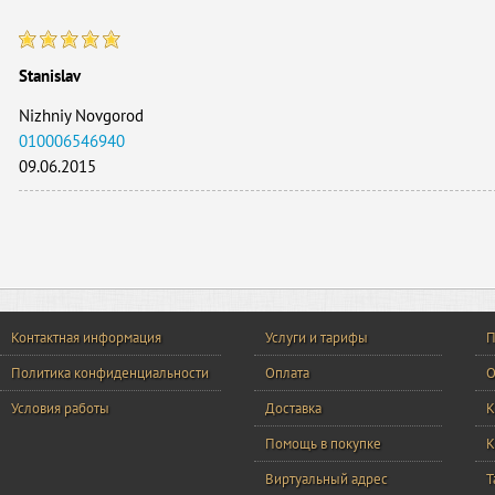
Stanislav
Nizhniy Novgorod
010006546940
09.06.2015
Контактная информация
Услуги и тарифы
П
Политика конфиденциальности
Оплата
О
Условия работы
Доставка
К
Помощь в покупке
К
Виртуальный адрес
Т