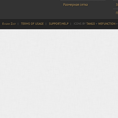
Размерная сетка
З
П
Evgeny Zust
|
TERMS OF USAGE
|
SUPPORT/HELP
|
ICONS BY
TANGO
+
WEFUNCTION