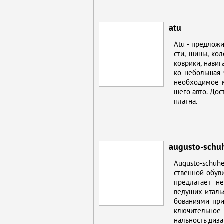
atu
Atu - пред­ло­жи
сти, ши­ны, ко­л
ков­ри­ки, на­ви­
ко неболь­шая ча
необ­хо­ди­мое 
ше­го ав­то. До­
плат­на.
augusto-schu
Augusto-schuhe 
ствен­ной обу­ви
пред­ла­га­ет н
ве­ду­щих ита­ль
бо­ва­ни­я­ми пр
клю­чи­тель­ное 
наль­ность ди­за