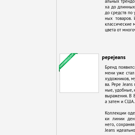
аль­ных трен­до­
ха до длин­ных в
до средств по ух
ных то­ва­ров.
клас­си­че­ские 
цве­та от мно­го
pepejeans
Бренд по­явил­ся
ме­ни уже стал 
ху­дож­ни­ков, му
ва. Pepe Jeans 
ные, удоб­ные, н
вы­ра­же­ния. В 
а за­тем и США. 
Кол­лек­ции оде
ки ли­нии де­ни
него, со­хра­ня
Jeans иде­аль­но