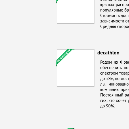
кры­тых рас­про­
по­пуляр­ные бр
Сто­и­мость до­с
за­ви­си­мо­сти о
Сред­няя ско­рос
decathlon
Ро­дом из Фран­
обес­пе­чить но
спек­тром то­ва­
до «Я», по до­ст
лы, ин­но­ва­ци­
ком­па­нию при­
По­сто­ян­ный ра
гих, кто хо­чет 
до 90%.