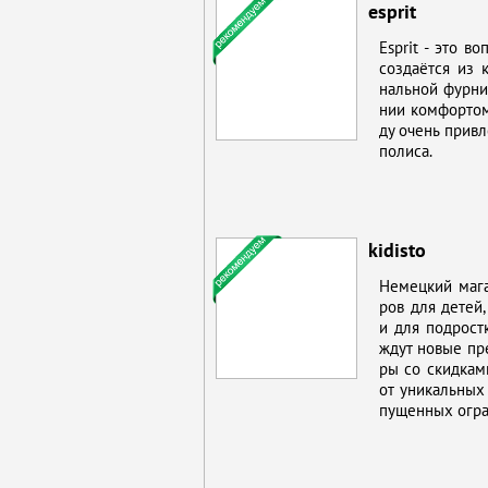
esprit
Esprit - это во
со­зда­ёт­ся из 
наль­ной фур­ни­
нии ком­фор­том,
ду очень при­вле
по­ли­са.
kidisto
Немец­кий ма­га­
ров для де­тей, 
и для под­рост­
ждут но­вые пред
ры со скид­ка­м
от уни­каль­ных 
пу­щен­ных огра