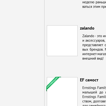
неде­лю рань­ше
вать­ся этим пр
zalando
Zalando - это и
и ак­сес­су­а­ро
пред­став­ля­ет
вых брен­дов. М
ин­тернет-ма­га
внеш­ний вид!
EF самост
Ernstings Famil
ма­лы­шей до их
Ernstings Family
ством, дол­го­ве
для се­мей­но­го