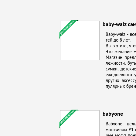
baby-walz са
Baby-walz - все
тей до 8 лет.
Вы хо­ти­те, чт
Это же­ла­ние м
Ма­га­зин пред­
леж­но­сти, бу­т
сум­ки, дет­ские
еже­днев­но­го у
дру­гих ак­сес­с
пуляр­ных брен­
babyone
Babyone - це­лы
ма­га­зи­ном #1 в
рые мо­гут по­на­