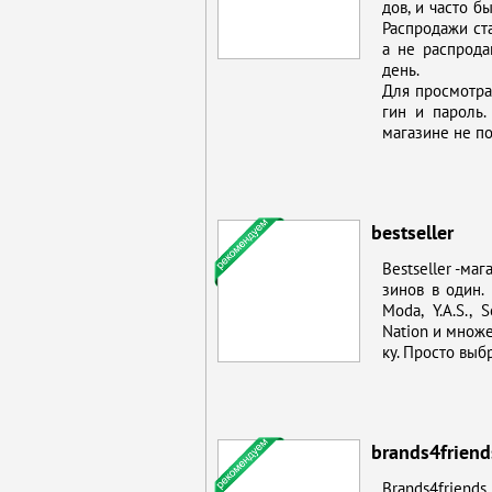
дов, и ча­сто бы
Рас­про­да­жи ст
а не рас­про­да
день.
Для про­смот­ра
гин и па­роль. С
ма­га­зине не по­
bestseller
Bestseller -ма­г
зи­нов в один. 
Moda, Y.A.S., S
Nation и мно­же­
ку. Про­сто вы­б
brands4friend
Brands4friends 