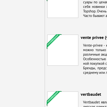
су­а­ры по це­на
се­бя но­вин­ки
Topshop. Очень у
Ча­сто бы­ва­ют 
vente privee 
Vente-privee - к
мож­но толь­ко 
раз­лич­ные ак­ц
Осо­бен­но­стью я
ной по­куп­кой с
Брен­ды, пред­с
сред­не­му или л
vertbaudet
Vertbaudet яв­ля
дет­ская одеж­д