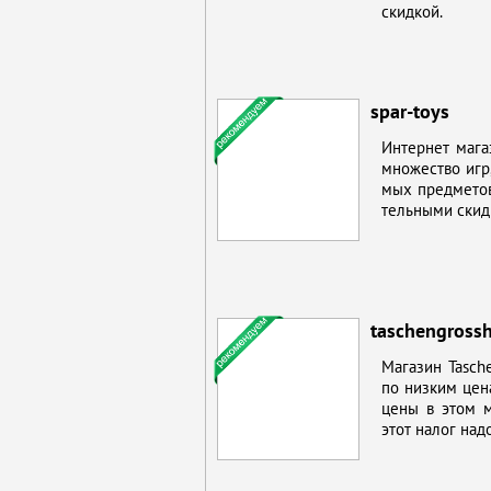
скид­кой.
spar-toys
Ин­тернет ма­га­
мно­же­ство игр,
мых пред­ме­тов 
тель­ны­ми скид­
taschengrossh
Ма­га­зин Tasch
по низ­ким це­на
це­ны в этом ма
этот на­лог на­до