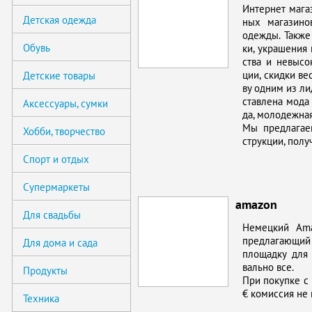
Ин­тернет ма­га
Детская одежда
ных ма­га­зи­н
одеж­ды. Так­же 
Обувь
ки, укра­ше­ния и
ства и невы­со­к
ции, скид­ки ве
Детские товары
ву од­ним из ли­
став­ле­на мо­да
Аксессуары, сумки
да, мо­ло­деж­на
Мы пред­ла­га­
Хобби, творчество
струк­ции, по­лу
Спорт и отдых
Супермаркеты
amazon
Для свадьбы
Немец­кий Amaz
пред­ла­га­ю­щий
Для дома и сада
пло­щад­ку для 
валь­но все.
Продукты
При по­куп­ке с
€ ко­мис­сия не в
Техника