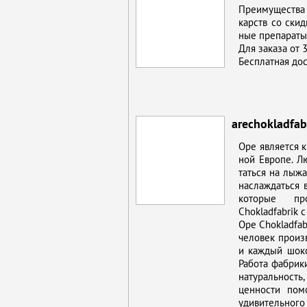
Пре­иму­ще­ства
карств со скид­
ные пре­па­ра­ты
Для за­ка­за от 3
Бес­плат­ная до­с
arechokladfab
Оре яв­ля­ет­ся 
ной Ев­ро­пе. Л
тать­ся на лы­жах
на­сла­ждать­ся 
ко­то­рые про
Chokladfabrik с
Оре Chokladfabri
че­ло­век про­из
и каж­дый шо­ко
Ра­бо­та фаб­ри­к
на­ту­раль­ность,
цен­но­сти по­мо
уди­ви­тель­но­г