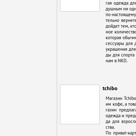
гая одеж­да для
душ­ным ни од­но
по-на­сто­я­ще­м
тель­но вер­не­т
дой­дет тем, кт
ное ко­ли­че­ство
ко­то­рая обыч­н
сес­су­а­ры для 
укра­ше­ния для
ды для спор­та и
нам в NKD.
tchibo
Ма­га­зин Tchibo
им ко­фе, а то­
га­зин пред­ла­
одеж­да и пред­
да для взрос­лы
ства.
По при­ват-кар­