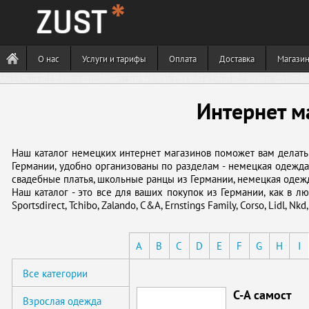
О нас
Услуги и тарифы
Оплата
Доставка
Магази
Интернет м
Наш каталог немецких интернет магазинов поможет вам делать 
Германии, удобно организованы по разделам - немецкая одежда,
свадебные платья, школьные ранцы из Германии, немецкая одежд
Наш каталог - это все для ваших покупок из Германии, как в л
Sportsdirect, Tchibo, Zalando, C&A, Ernstings Family, Corso, Lidl, N
A
B
C
D
E
F
G
H
I
Все категории
C-A самост
Взрослая одежда