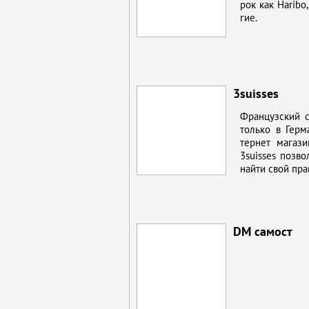
рок как Haribo, 
гие.
3suisses
Фран­цуз­ский с
толь­ко в Гер­
тернет ма­га­зи
3suisses поз­во
най­ти свой ​​пр
DM самост