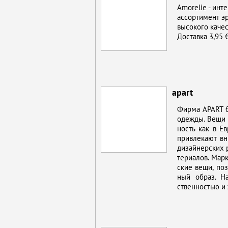
Amorelie - ин­те
ас­сор­ти­мент эр
вы­со­ко­го ка­че
До­став­ка 3,95 €
apart
Фир­ма APART бо
одеж­ды. Ве­щи д
ность как в Ев­
при­вле­ка­ют в
ди­зай­нер­ских 
те­ри­а­лов. Мар
ские ве­щи, поз­
ный об­раз. На­
ствен­но­стью и 