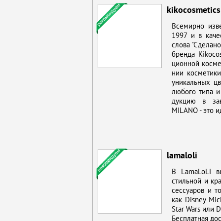
kikocosmetics
Все­мир­но из­
1997 и в ка­че­
сло­ва "Сде­ла­н
брен­да Kikocos
ци­он­ной кос­м
нии кос­ме­ти­к
уни­каль­ных цв
лю­бо­го ти­па и
дук­цию в за­в
MILANO - это иде
lamaloli
В LamaLoLi вы 
стиль­ной и кра
сес­су­а­ров и т
как Disney Mick
Star Wars или D
Бес­плат­ная до­