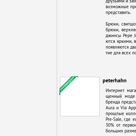
дру­зья­ми и за­
воз­мож­ные про­
пред­ста­вить.
Брю­ки, свит­шо­
брю­ки, верх­няя
джин­сы Pepe Jea
ют­ся яр­ки­ми, 
по­яв­ля­ют­ся д
тие для всех по
peterhahn
Ин­тернет ма­га
щен­ный мо­де 
брен­да пред­ст
Aura и Via Appi
про­шлые кол­ле
Pre-Sale, где е
30% от пер­во­н
боль­ших раз­ме