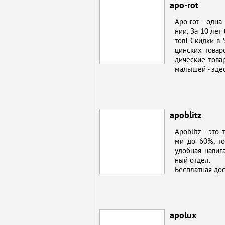
apo-rot
Apo-rot - од­на
нии. За 10 лет б
тов! Скид­ки в 
цин­ских то­ва­р
ди­че­ские то­ва
ма­лы­шей - здес
apoblitz
Apoblitz - это т
ми до 60%, то­ва
удоб­ная на­ви­г
ный от­дел.
Бес­плат­ная до­
apolux