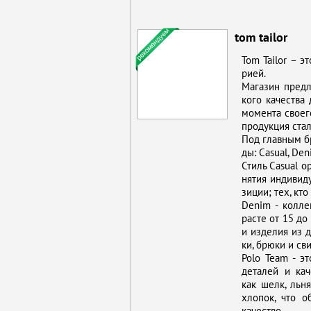
tom tailor
Tom Tailor – эт
ри­ей.
Ма­га­зин пред­л
ко­го ка­че­ств
мо­мен­та сво­е­
про­дук­ция ста­л
Под глав­ным бр
ды: Casual, Den
Стиль Casual ори
ня­тия ин­ди­ви­д
зи­ции; тех, кто
Denim - кол­ле
расте от 15 до 2
и из­де­лия из де
ки, брю­ки и сви­
Polo Team - это 
де­та­лей и ка­ч
как шелк, льня­
хло­пок, что об
ка­че­ство.