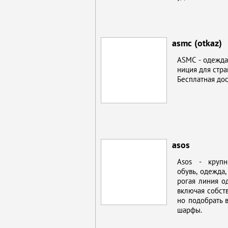
asmc (otkaz)
ASMC - одеж­да д
ни­ция для страйк
Бес­плат­ная до­
asos
Asos - круп­ней
обувь, одеж­да, 
ро­гая ли­ния о
вклю­чая соб­ст
но по­до­брать в
шар­фы.