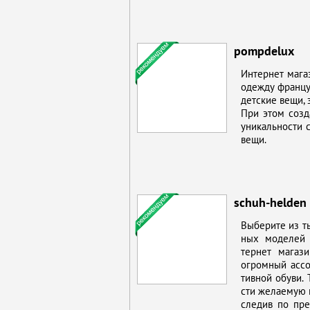
pompdelux
Ин­тернет ма­га
одеж­ду фран­цуз
дет­ские ве­щи, 
При этом со­зда
уни­каль­но­сти 
ве­щи.
schuh-helden
Вы­бе­ри­те из 
ных мо­де­лей 
тернет ма­га­з
огром­ный ас­со
тив­ной обу­ви.
сти же­ла­е­мую 
сле­див по пред­