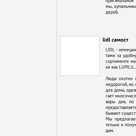
ори­ги­наль­ной
мы, ку­паль­ни­
де­роб.
lidl самост
LIDL - немец­ки
та­ми за удоб­н
сор­ти­мен­те ма
ки как LUPILU, 
Лю­ди охот­но п
недо­ро­гой, но 
для до­ма, одеж­
га­ет мно­го­чис­
ва­ры дня, по 
предо­став­ля­ет
бы­ва­ют су­ще­с
Мы пред­ла­га­е
тель­но и по­лу­
дам.