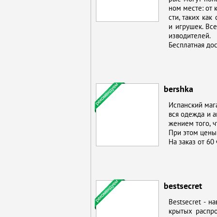
ном ме­сте: от к
сти, та­ких как 
и иг­ру­шек. Все
из­во­ди­те­лей.
Бес­плат­ная до­
bershka
Ис­пан­ский ма­г
вся одеж­да и ак­
же­ни­ем то­го, ч
При этом це­ны 
На за­каз от 60 
bestsecret
Bestsecret - на
кры­тых рас­пр