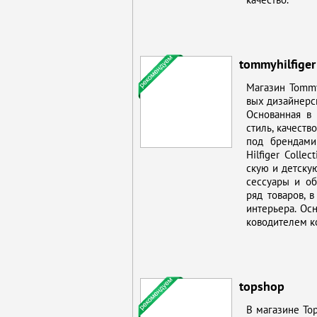
tommyhilfiger
Ма­га­зин Tommy
вых ди­зай­нер­с
Ос­но­ван­ная в
стиль, ка­че­ств
под брен­да­ми
Hilfiger Collec
скую и дет­скую
сес­су­а­ры и о
ряд то­ва­ров, в
ин­те­рье­ра. Ос
ко­во­ди­те­лем к
topshop
В ма­га­зине To