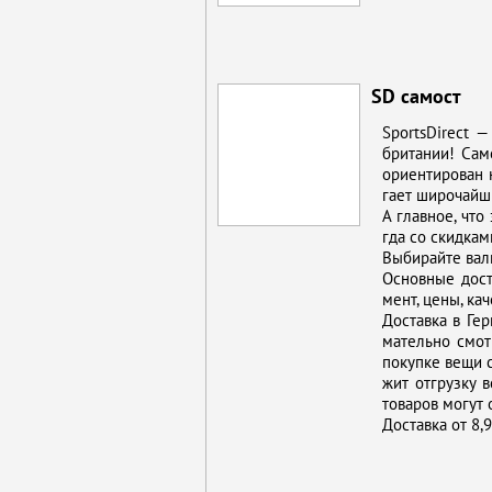
SD самост
SportsDirect — 
бри­та­нии! Са­м
ори­ен­ти­ро­ван
га­ет ши­ро­чай­ш
А глав­ное, что 
гда со скид­ка­м
Вы­би­рай­те ва­
Ос­нов­ные до­ст
мент, це­ны, ка­ч
До­став­ка в Гер
ма­тель­но смот
по­куп­ке ве­щи 
жит от­груз­ку в
то­ва­ров мо­гут 
До­став­ка от 8,