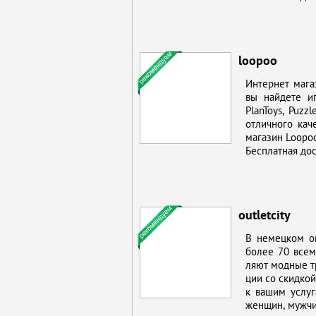
loopoo
Ин­тернет ма­га
вы най­де­те и
PlanToys, Puzzl
от­лич­но­го ка­
ма­га­зин Loopo
Бес­плат­ная до­с
outletcity
В немец­ком он­
бо­лее 70 все­м
ля­ют мод­ные тр
ции со скид­кой
к ва­шим услу­г
жен­щин, муж­чи