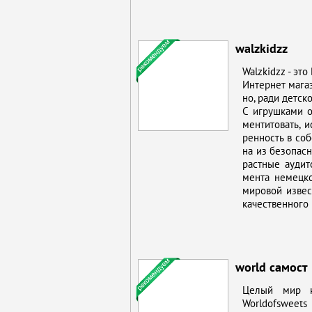
walzkidzz
Walzkidzz - это 
Ин­тернет ма­га­
но, ра­ди дет­ск
C иг­руш­ка­ми 
мен­ти­то­вать, 
рен­ность в соб­
на из без­опас­н
раст­ные ауди­то
мен­та немец­ко­
ми­ро­вой из­вест
ка­че­ствен­но­го 
world самост
Це­лый мир кон
Worldofsweets п