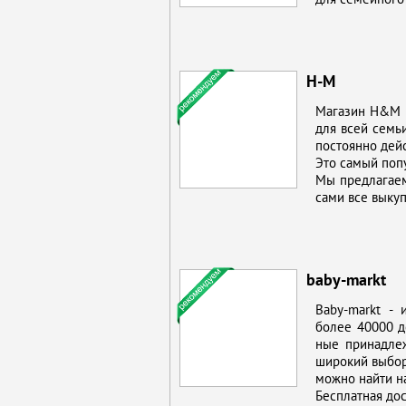
H-M
Ма­га­зин H&M п
для всей се­мьи.
по­сто­ян­но дей
Это са­мый по­пу
Мы пред­ла­га­е
са­ми все вы­ку­
baby-markt
Baby-markt - ин
бо­лее 40000 дет
ные при­над­леж­
ши­ро­кий вы­бо
мож­но най­ти н
Бес­плат­ная до­