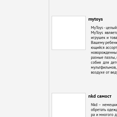
mytoys
MyToys - це­лый
MyToys яв­ля­ет­
иг­ру­шек и то­в
Ва­ше­му ре­бен­
ю­щий­ся ас­сор­т
но­во­рож­ден­ны
раз­ные паз­лы, г
со­бия для де­т
мульт­филь­мов,
воз­ду­хе от ве­д
nkd самост
Nkd – немец­кий 
об­ре­тать одеж­
ра и мно­го­го д