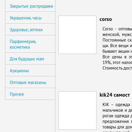
Закрытые раcпродажи
Украшения, часы
corso
Corso - опто­вы
Здоровье, аптеки
жен­ской, муж­с
По­сто­ян­ные с
Парфюмерия,
щи. Все ве­щи из­
косметика
бы­ва­ют ак­ции 
Все це­ны в эт
Для будущих мам
19%, этот на­лог 
Сто­и­мость до­с
Аукционы
Оптовые магазины
Прочее
kik24 самост
KiK – одеж­да 
маль­чи­ков и де
ро­гая одеж­да д
пред­ло­же­ния в 
то­ва­ры для до­