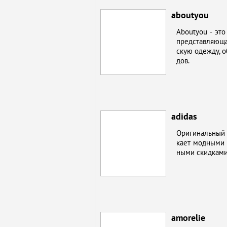
aboutyou
Aboutyou - это м
пред­став­ля­ю­
скую одеж­ду, об
дов.
adidas
Ори­ги­наль­ный 
ка­ет мод­ны­ми 
ны­ми скид­ка­ми
amorelie