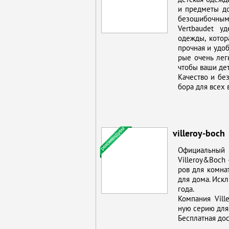
и пред­ме­ты до
без­оши­боч­ным
Vertbaudet уде
одеж­ды, ко­то­
проч­ная и удоб­н
рые очень лег­ко
чтобы ва­ши де­т
Ка­че­ство и без
бо­ра для всех 
villeroy-boch
Офи­ци­аль­ны
Villeroy&Boch - 
ров для ком­нат 
для до­ма. Ис­кл
го­да.
Ком­па­ния Vill
ную се­рию для 
Бес­плат­ная до­с