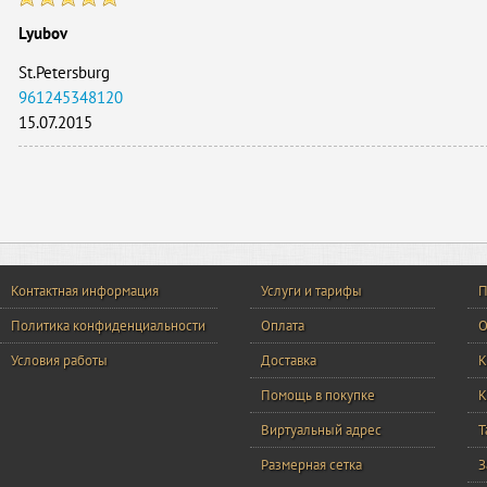
Lyubov
St.Petersburg
961245348120
15.07.2015
Контактная информация
Услуги и тарифы
П
Политика конфиденциальности
Оплата
О
Условия работы
Доставка
К
Помощь в покупке
К
Виртуальный адрес
Т
Размерная сетка
З