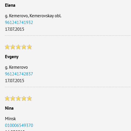
Elena
g. Kemerovo, Kemerovskay obl.
961241741932
17.07.2015
Evgeny
g. Kemerovo
961241742837
17.07.2015
Nina
Minsk
010006549370