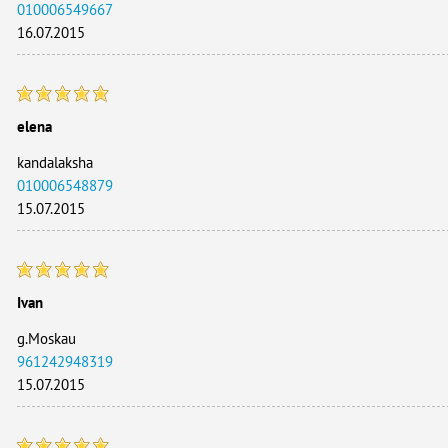
010006549667
16.07.2015
elena
kandalaksha
010006548879
15.07.2015
Ivan
g.Moskau
961242948319
15.07.2015