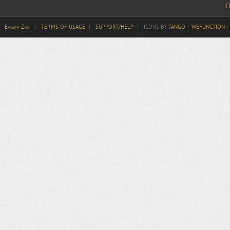
П
Evgeny Zust
|
TERMS OF USAGE
|
SUPPORT/HELP
|
ICONS BY
TANGO
+
WEFUNCTION