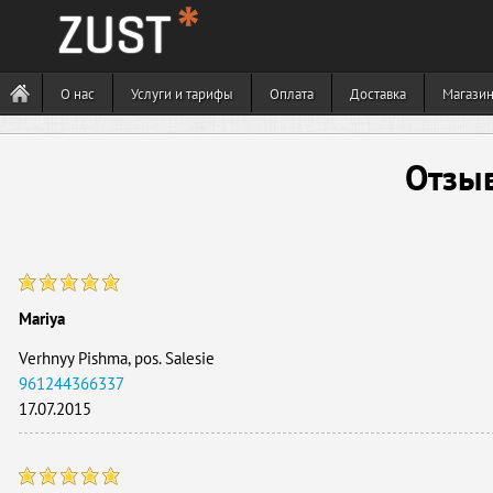
О нас
Услуги и тарифы
Оплата
Доставка
Магази
Отзы
Mariya
Verhnyy Pishma, pos. Salesie
961244366337
17.07.2015