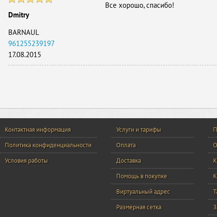
Все хорошо, спасибо!
Dmitry
BARNAUL
961255239197
17.08.2015
Контактная информация
Услуги и тарифы
П
Политика конфиденциальности
Оплата
О
Условия работы
Доставка
К
Помощь в покупке
К
Виртуальный адрес
Т
Размерная сетка
З