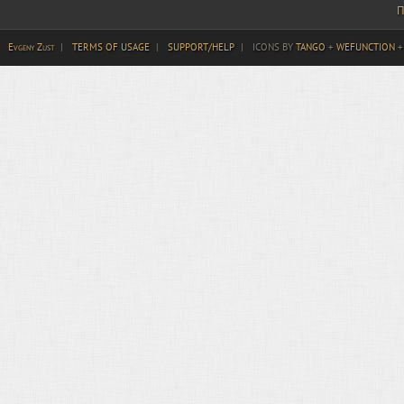
П
Evgeny Zust
|
TERMS OF USAGE
|
SUPPORT/HELP
|
ICONS BY
TANGO
+
WEFUNCTION