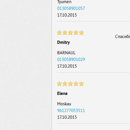
Tyumen
013058901057
17.10.2015
Спасиб
Dmitry
BARNAUL
013058901029
17.10.2015
Elena
Moskau
961277053511
17.10.2015