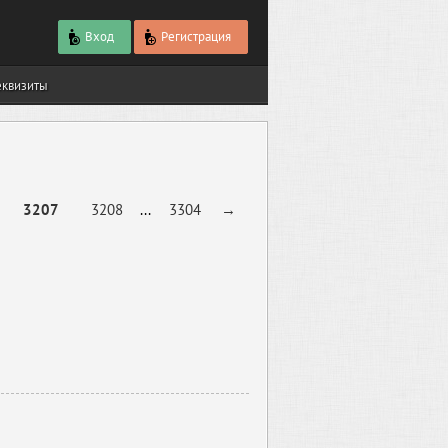
Вход
Регистрация
еквизиты
3207
3208
...
3304
→