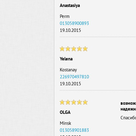
Anastasiya
Perm
013058900893
19.10.2015
Yelena
Kostanay
226970497810
19.10.2015
возможн
надежн
OLGA
Спасибо
Minsk
013058901883