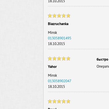
18.10.2015
Biazruchanka
Minsk
013058901495
18.10.2015
быстро
Операти
Yahor
Minsk
013058902047
18.10.2015