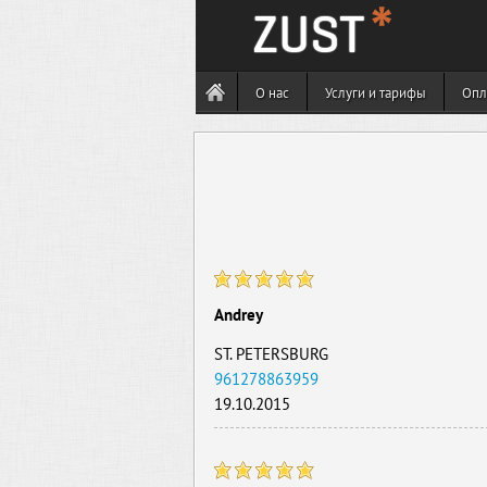
О нас
Услуги и тарифы
Опл
Andrey
ST. PETERSBURG
961278863959
19.10.2015