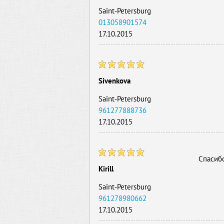
Saint-Petersburg
013058901574
17.10.2015
Sivenkova
Saint-Petersburg
961277888736
17.10.2015
Спасибо
Kirill
Saint-Petersburg
961278980662
17.10.2015