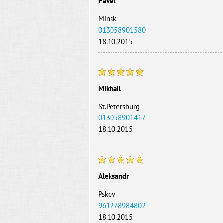
Pavel
Minsk
013058901580
18.10.2015
Mikhail
St.Petersburg
013058901417
18.10.2015
Aleksandr
Pskov
961278984802
18.10.2015