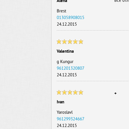
Все отл
Alena
Brest
013058908015
24.12.2015
Valentina
g Kungur
961201320807
24.12.2015
+
Ivan
Yaroslavl
961299324667
24.12.2015