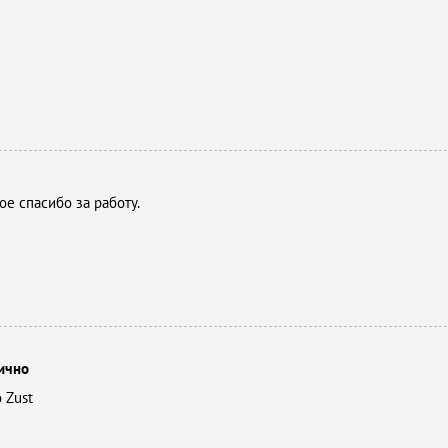
е спасибо за работу.
ично
 Zust