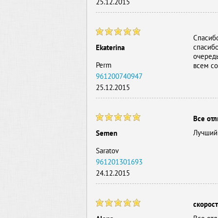
25.12.2015
Спасиб
спасибо
Ekaterina
очеред
Perm
всем со
961200740947
25.12.2015
Все отл
Лучший
Semen
Saratov
961201301693
24.12.2015
скорост