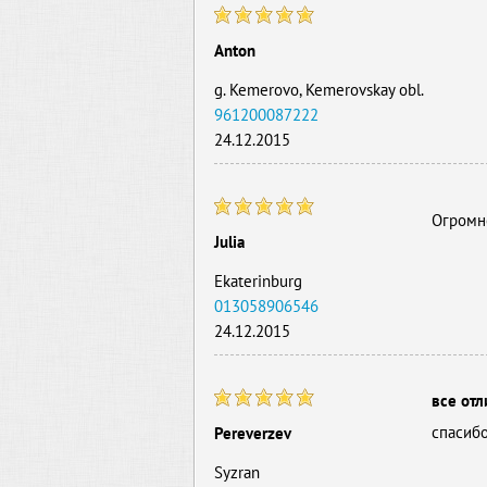
Anton
g. Kemerovo, Kemerovskay obl.
961200087222
24.12.2015
Огромно
Julia
Ekaterinburg
013058906546
24.12.2015
все отл
спасибо
Pereverzev
Syzran