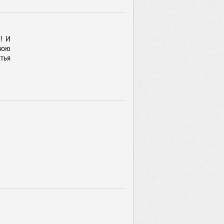
! И
вою
тья