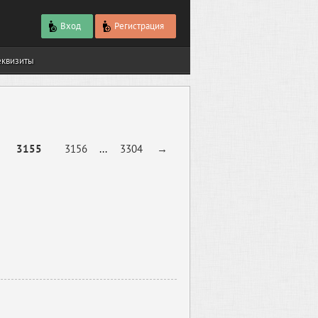
Вход
Регистрация
еквизиты
3155
3156
...
3304
→