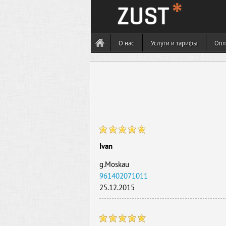
О нас
Услуги и тарифы
Опл
Ivan
g.Moskau
961402071011
25.12.2015